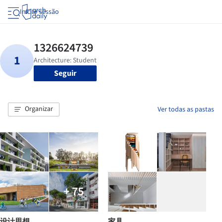
Iniciar sessão
Seguir
Organizar
Ver todas as pastas
+ 75
设计思想
家具