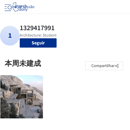
Iniciar sessão
Seguir
本周未建成
Compartilhar