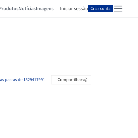
Produtos
Notícias
Imagens
Iniciar sessão
Criar conta
 as pastas de 1329417991
Compartilhar