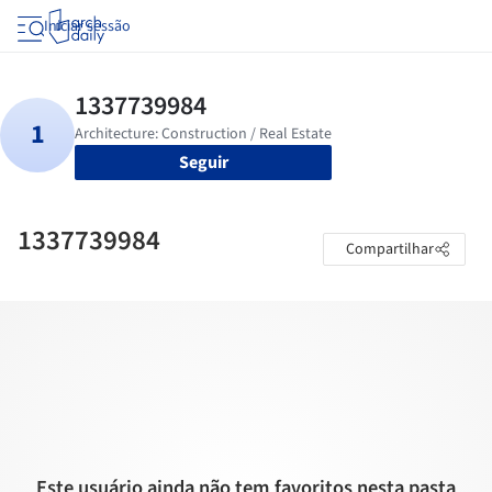
Iniciar sessão
Seguir
1337739984
Compartilhar
Este usuário ainda não tem favoritos nesta pasta