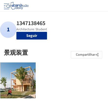
Iniciar sessão
Seguir
景观装置
Compartilhar