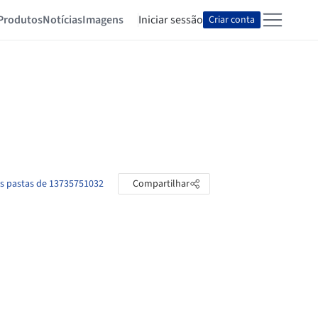
Produtos
Notícias
Imagens
Iniciar sessão
Criar conta
as pastas de 13735751032
Compartilhar