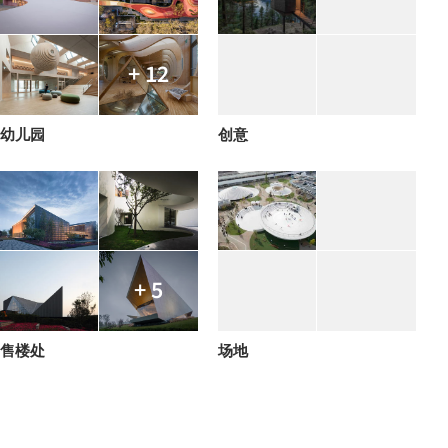
+ 12
幼儿园
创意
+ 5
售楼处
场地