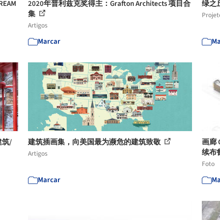
EAM
2020年普利兹克奖得主：Grafton Architects 项目合
绿之
集
Projet
Artigos
Marcar
Ma
筑/
建筑插画集，向美国最为濒危的建筑致敬
画廊
续布鲁
Artigos
Foto
Marcar
Ma