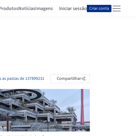
Produtos
Notícias
Imagens
Iniciar sessão
Criar conta
s as pastas de 137899231
Compartilhar