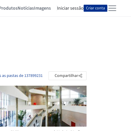
Produtos
Notícias
Imagens
Iniciar sessão
Criar conta
s as pastas de 137899231
Compartilhar