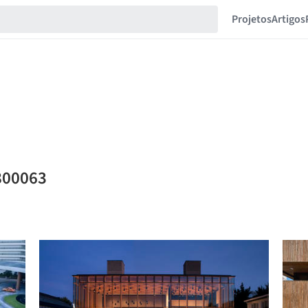
Projetos
Artigos
800063