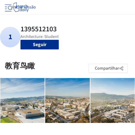
Iniciar sessão
Seguir
教育鸟瞰
Compartilhar