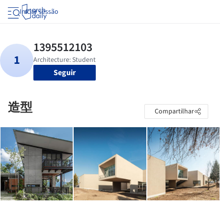
Iniciar sessão
Seguir
造型
Compartilhar