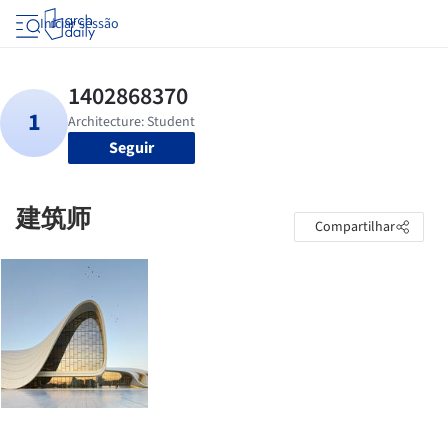
Iniciar sessão
Seguir
建筑师
Compartilhar