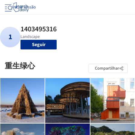
Iniciar sessão
Seguir
重生绿心
Compartilhar