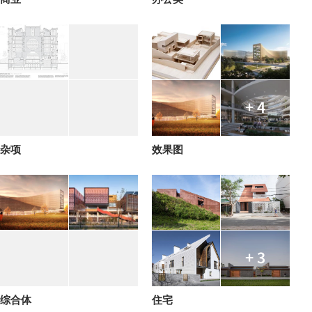
+ 4
杂项
效果图
+ 3
综合体
住宅