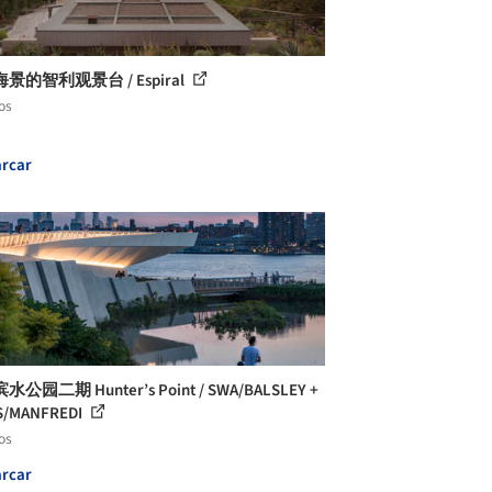
景的智利观景台 / Espiral
os
rcar
公园二期 Hunter’s Point / SWA/BALSLEY +
S/MANFREDI
os
rcar