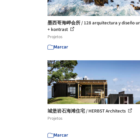
墨西哥海岬会所 / 128 arquitectura y diseño u
+ kontrast
Projetos
Marcar
城堡岩石海滩住宅 / HERBST Architects
Projetos
Marcar