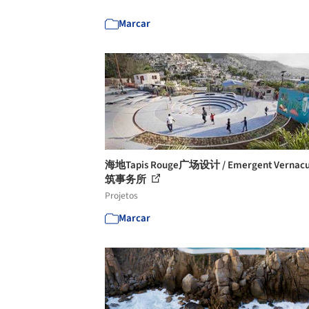
Marcar
海地Tapis Rouge广场设计 / Emergent Vernac
筑事务所
Projetos
Marcar