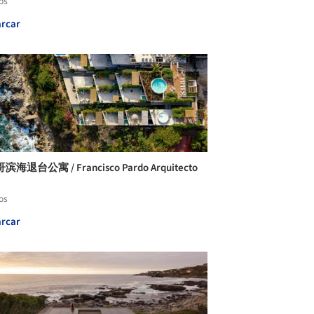
os
rcar
海退台公寓 / Francisco Pardo Arquitecto
os
rcar