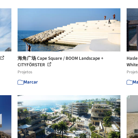
海角广场 Cape Square / BOOM Landscape +
Has
CITYFÖRSTER
Whit
Projetos
Projet
Marcar
Ma