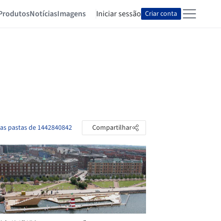
Produtos
Notícias
Imagens
Iniciar sessão
Criar conta
 as pastas de 1442840842
Compartilhar