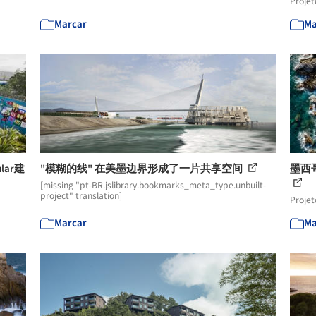
Projet
Marcar
Ma
ular建
"模糊的线" 在美墨边界形成了一片共享空间
墨西哥滨
[missing "pt-BR.jslibrary.bookmarks_meta_type.unbuilt-
project" translation]
Projet
Marcar
Ma