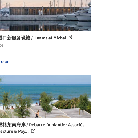
口新服务设施 / Heams et Michel
os
rcar
莱南海岸 / Debarre Duplantier Associés
tecture & Pay...