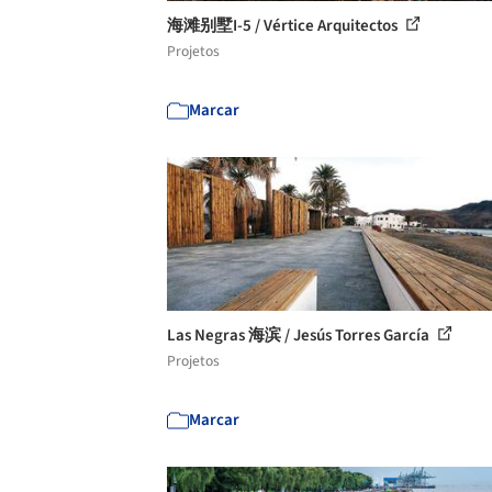
海滩别墅I-5 / Vértice Arquitectos
Projetos
Marcar
Las Negras 海滨 / Jesús Torres García
Projetos
Marcar