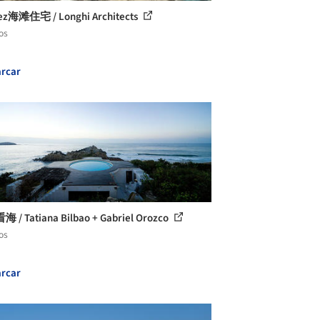
rez海滩住宅 / Longhi Architects
os
rcar
/ Tatiana Bilbao + Gabriel Orozco
os
rcar