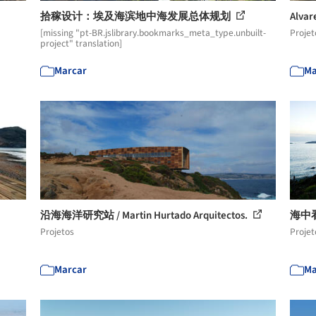
拾稼设计：埃及海滨地中海发展总体规划
Alva
[missing "pt-BR.jslibrary.bookmarks_meta_type.unbuilt-
Projet
project" translation]
Marcar
Ma
沿海海洋研究站 / Martin Hurtado Arquitectos.
海中看海 
Projetos
Projet
Marcar
Ma