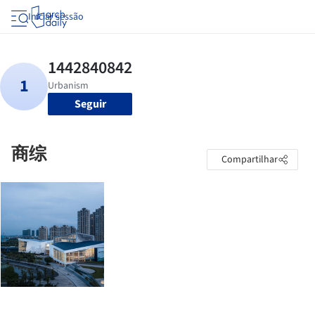
Iniciar sessão
Seguir
商综
Compartilhar