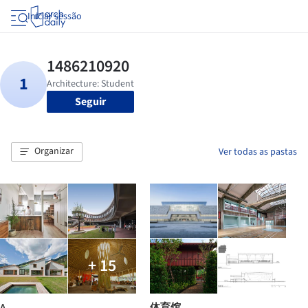
Iniciar sessão
Seguir
Organizar
Ver todas as pastas
+ 15
A
体育馆