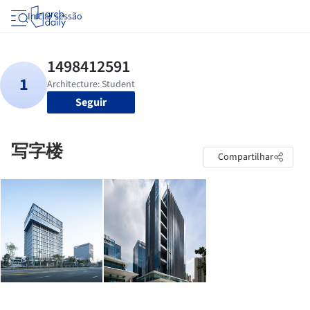
Iniciar sessão
Seguir
写字楼
Compartilhar