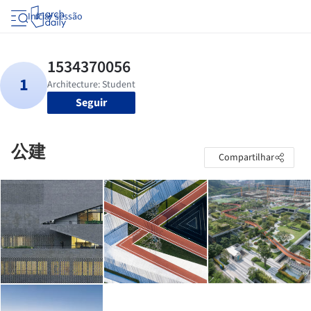
Iniciar sessão
Seguir
公建
Compartilhar