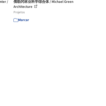
nter /
俄勒冈林业科学综合体 / Michael Green
Architecture
Projetos
Marcar