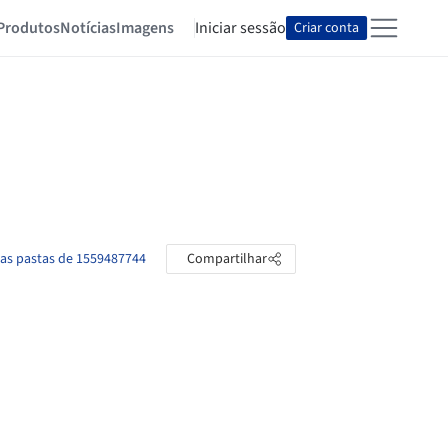
Produtos
Notícias
Imagens
Iniciar sessão
Criar conta
 as pastas de 1559487744
Compartilhar