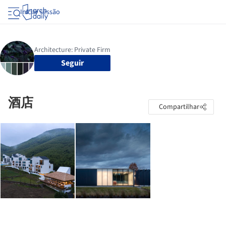
Iniciar sessão
Seguir
酒店
Compartilhar