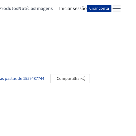
Produtos
Notícias
Imagens
Iniciar sessão
Criar conta
 as pastas de 1559487744
Compartilhar