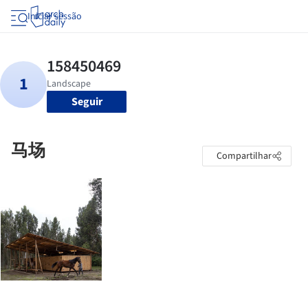
Iniciar sessão
Seguir
马场
Compartilhar