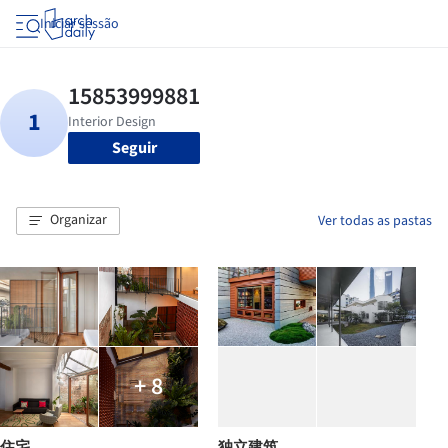
Iniciar sessão
Seguir
Organizar
Ver todas as pastas
+ 8
住宅
独立建筑