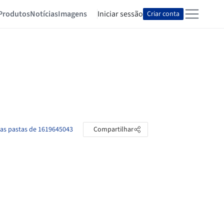
Produtos
Notícias
Imagens
Iniciar sessão
Criar conta
 as pastas de 1619645043
Compartilhar