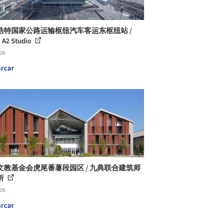
浩特国家公路运输枢纽汽车客运东枢纽站 /
 A2 Studio
os
rcar
文教基金会虎尾番薯段园区 / 九典联合建筑师
所
os
rcar