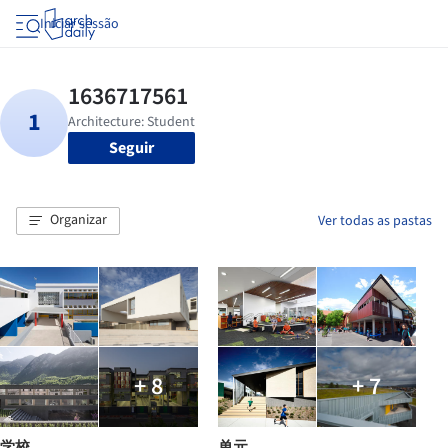
Iniciar sessão
Seguir
Organizar
Ver todas as pastas
+ 8
+ 7
学校
单元