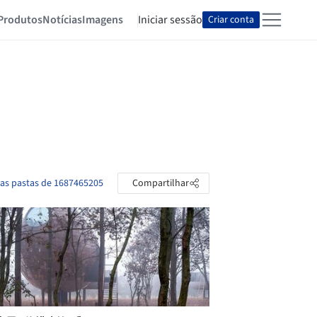
Produtos
Notícias
Imagens
Iniciar sessão
Criar conta
 as pastas de 1687465205
Compartilhar