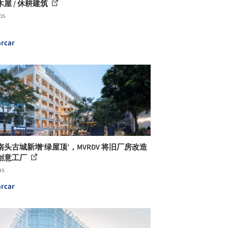
屋 / 休耕建筑
os
rcar
南头古城新增‘绿屋顶’，MVRDV 将旧厂房改造
f 创意工厂
as
rcar