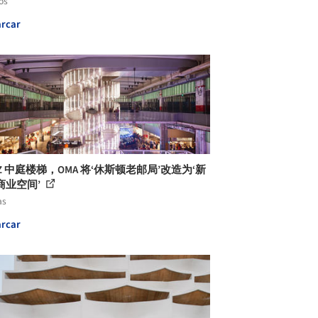
os
rcar
O, Z 中庭楼梯，OMA 将‘休斯顿老邮局’改造为‘新
商业空间’
as
rcar