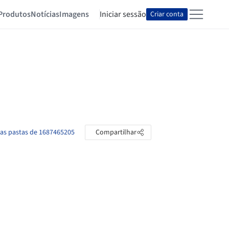
Produtos
Notícias
Imagens
Iniciar sessão
Criar conta
 as pastas de 1687465205
Compartilhar