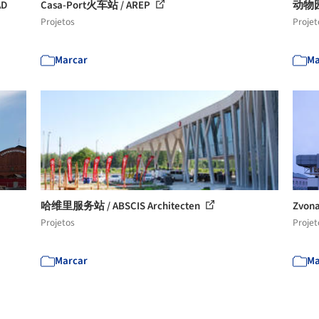
AD
Casa-Port火车站 / AREP
动物园
Projetos
Projet
Marcar
Ma
哈维里服务站 / ABSCIS Architecten
Zvon
Projetos
Projet
Marcar
Ma