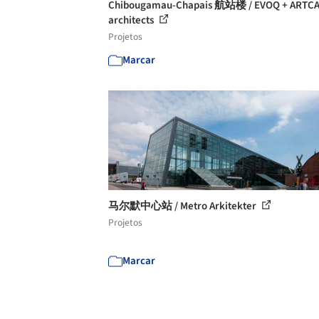
Chibougamau-Chapais 航站楼 / EVOQ + ARTC
architects
Projetos
Marcar
马尔默中心站 / Metro Arkitekter
Projetos
Marcar