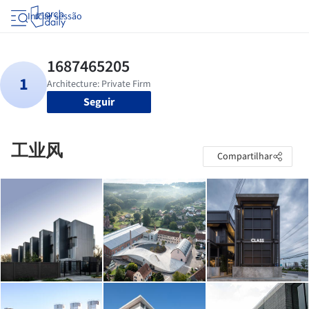
Iniciar sessão
Seguir
工业风
Compartilhar