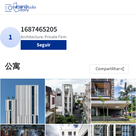
Iniciar sessão
Seguir
公寓
Compartilhar