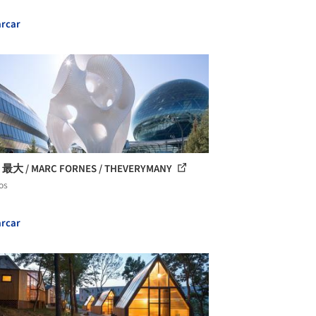
rcar
 最大 / MARC FORNES / THEVERYMANY
os
rcar