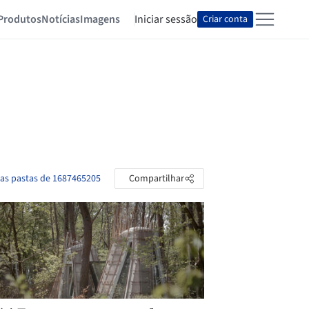
Produtos
Notícias
Imagens
Iniciar sessão
Criar conta
 as pastas de 1687465205
Compartilhar