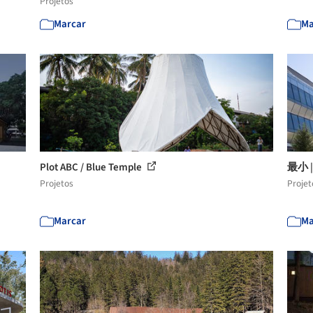
Projetos
Marcar
Ma
Plot ABC / Blue Temple
最小 |
Projetos
Projet
Marcar
Ma