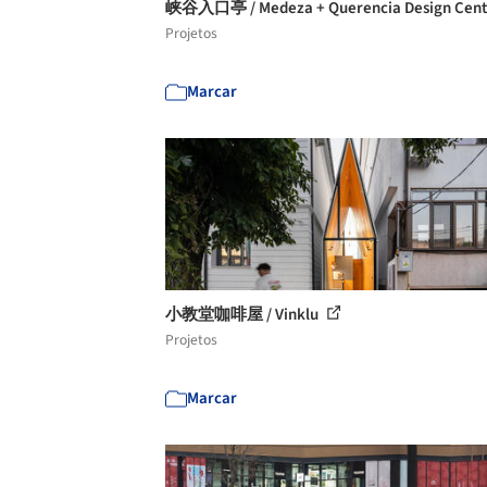
峡谷入口亭 / Medeza + Querencia Design Cen
Projetos
Marcar
小教堂咖啡屋 / Vinklu
Projetos
Marcar