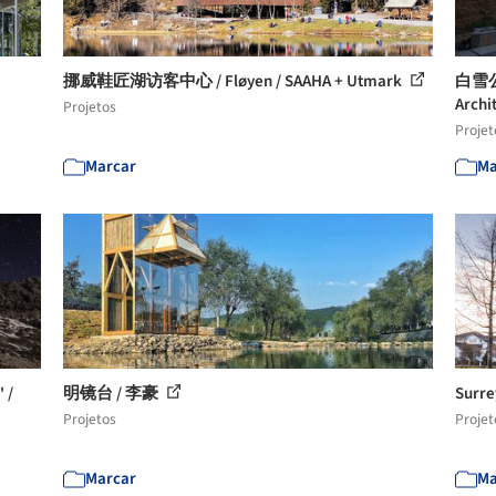
挪威鞋匠湖访客中心 / Fløyen / SAAHA + Utmark
白雪公
Archi
Projetos
Projet
Marcar
Ma
 /
明镜台 / 李豪
Surr
Projetos
Projet
Marcar
Ma