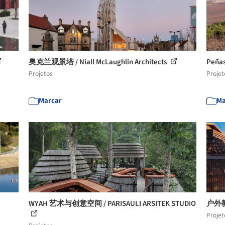
奥克兰观景塔 / Niall McLaughlin Architects
Peña
Projetos
Projet
Marcar
Ma
WYAH 艺术与创意空间 / PARISAULI ARSITEK STUDIO
户外教室
Projet