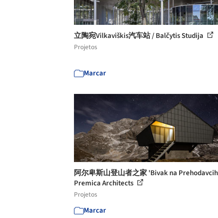
立陶宛Vilkaviškis汽车站 / Balčytis Studija
Projetos
Marcar
阿尔卑斯山登山者之家 'Bivak na Prehodavcih'
Premica Architects
Projetos
Marcar