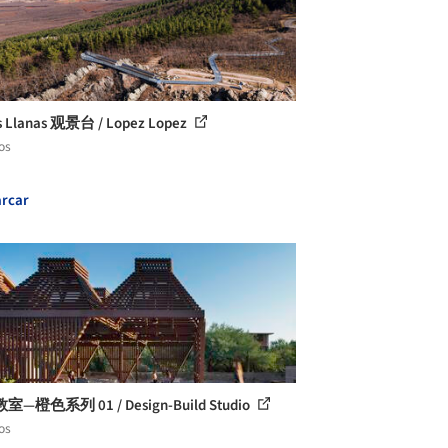
s Llanas 观景台 / Lopez Lopez
os
rcar
—橙色系列 01 / Design-Build Studio
os