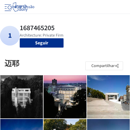
Iniciar sessão
Seguir
迈耶
Compartilhar