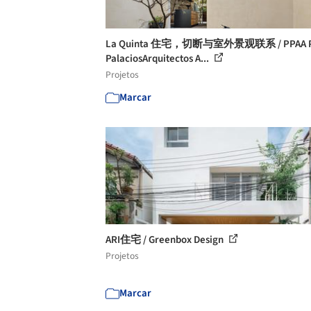
La Quinta 住宅，切断与室外景观联系 / PPAA P
PalaciosArquitectos A...
Projetos
Marcar
ARI住宅 / Greenbox Design
Projetos
Marcar