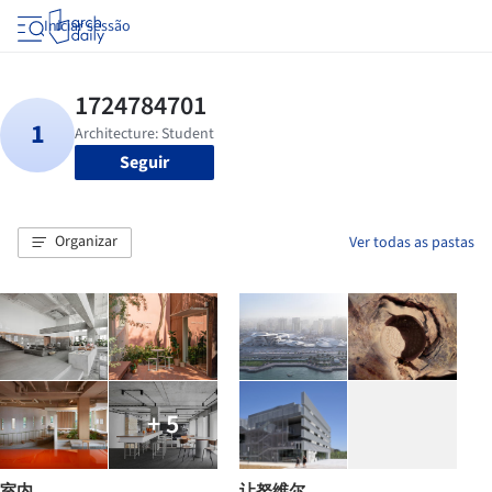
Iniciar sessão
Seguir
Organizar
Ver todas as pastas
+ 5
室内
让努维尔