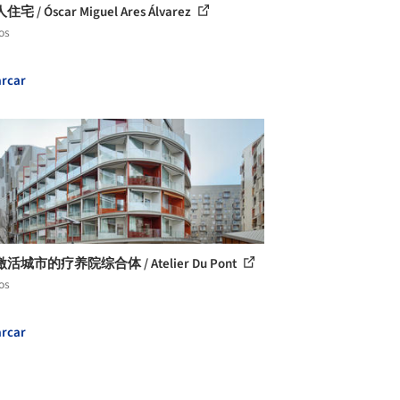
宅 / Óscar Miguel Ares Álvarez
os
rcar
活城市的疗养院综合体 / Atelier Du Pont
os
rcar