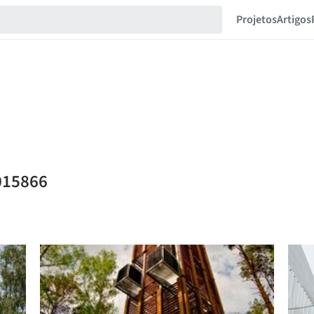
Projetos
Artigos
015866