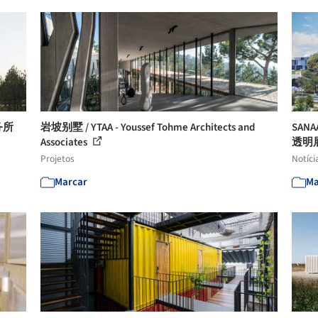
务所
岩坡别墅 / YTAA - Youssef Tohme Architects and
SAN
Associates
透明
Projetos
Notíci
Marcar
Ma