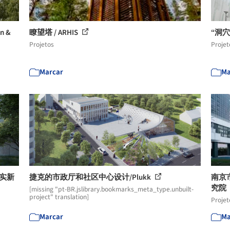
n &
瞭望塔 / ARHIS
“洞穴”
Projetos
Projet
Marcar
Ma
虚实新
捷克的市政厅和社区中心设计/Plukk
南京
究院
[missing "pt-BR.jslibrary.bookmarks_meta_type.unbuilt-
project" translation]
Projet
Marcar
Ma