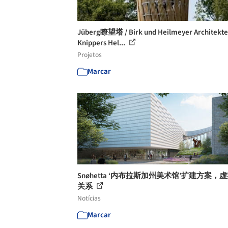
Jüberg瞭望塔 / Birk und Heilmeyer Architekte
Knippers Hel...
Projetos
Marcar
Snøhetta ‘内布拉斯加州美术馆’扩建方案，
关系
Notícias
Marcar