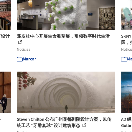
都市设计
蓬皮杜中心开展生命雕塑展，引领数字时代生活
SK
园，
Notícias
Notíci
Marcar
Ma
+
Steven Chilton 公布广州花都剧院设计方案，以传
AD 经
统工艺 “牙雕套球” 设计建筑形态
Gutb