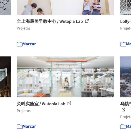
全上海最美早教中心 / Wutopia Lab
Loll
Projetos
Projet
Marcar
Ma
尖叫实验室 / Wutopia Lab
乌镇
Projetos
Projet
Marcar
Ma