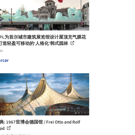
NYPL为首尔城市建筑展览馆设计屋顶充气膜花
打造轻盈可移动的‘人格化’韩式园林
as
rcar
典: 1967世博会德国馆 / Frei Otto and Rolf
rod