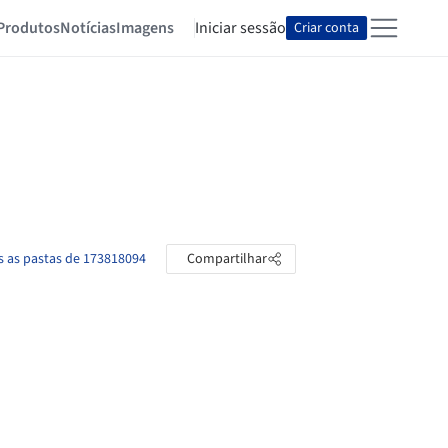
Produtos
Notícias
Imagens
Iniciar sessão
Criar conta
s as pastas de 173818094
Compartilhar