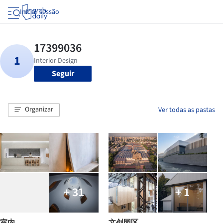
Iniciar sessão
Seguir
Organizar
Ver todas as pastas
+ 31
+ 1
室内
文创园区