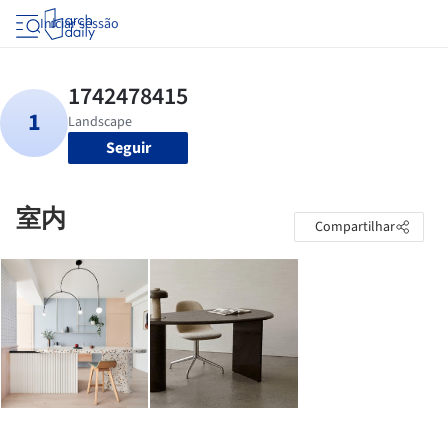
Iniciar sessão
Seguir
室内
Compartilhar