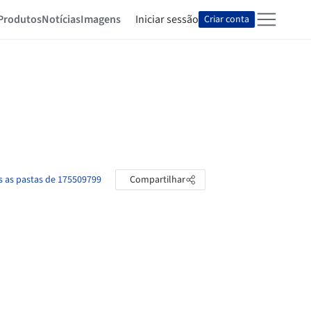
Produtos
Notícias
Imagens
Iniciar sessão
Criar conta
s as pastas de 175509799
Compartilhar