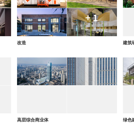
+ 1
改造
建筑
高层综合商业体
绿色