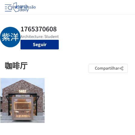
Iniciar sessão
Seguir
咖啡厅
Compartilhar