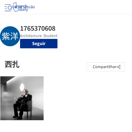
Iniciar sessão
Seguir
西扎
Compartilhar