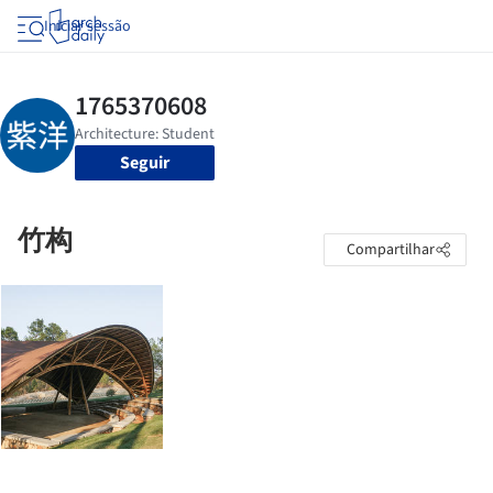
Iniciar sessão
Seguir
竹构
Compartilhar