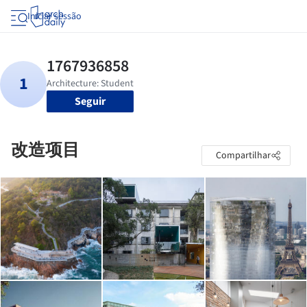
Iniciar sessão
Seguir
改造项目
Compartilhar