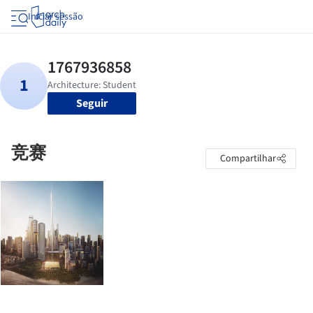
Iniciar sessão
Seguir
竞赛
Compartilhar