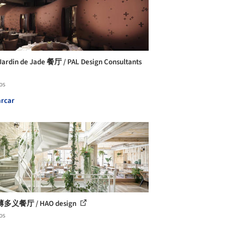
rdin de Jade 餐厅 / PAL Design Consultants
os
rcar
多义餐厅 / HAO design
os