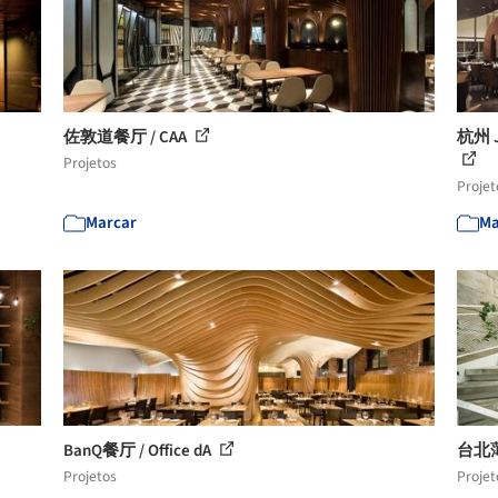
佐敦道餐厅 / CAA
杭州 Ja
Projetos
Projet
Marcar
Ma
BanQ餐厅 / Office dA
台北薄
Projetos
Projet